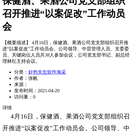
保健酒、果酒公司党支部组织
召开推进“以案促改”工作动员
会
【概要描述】
4月16日，保健酒、果酒公司党支部组织召开推
进“以案促改”工作动员会。公司领导、中层管理人员、支委委
员、关键岗位人员共38人参加会议，公司党支部书记、副总经
理林红主持会议。
分类：
好色先生软件海采
作者：
张帆
来源：
发布时间：
2021-04-20
访问量：
0
详情
4
月16日，保健酒、果酒公司党支部组织召
开推进“以案促改”工作动员会。公司领导、中