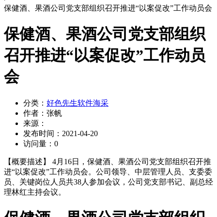
保健酒、果酒公司党支部组织召开推进“以案促改”工作动员会
保健酒、果酒公司党支部组织
召开推进“以案促改”工作动员
会
分类：
好色先生软件海采
作者：
张帆
来源：
发布时间：
2021-04-20
访问量：
0
【概要描述】
4月16日，保健酒、果酒公司党支部组织召开推
进“以案促改”工作动员会。公司领导、中层管理人员、支委委
员、关键岗位人员共38人参加会议，公司党支部书记、副总经
理林红主持会议。