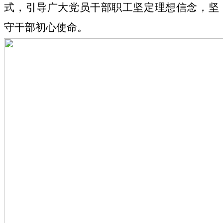
式，引导广大党员干部职工坚定理想信念，坚
守干部初心使命。