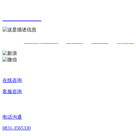
服务热线
0831-3566963
联系好色先生软件
|
法律声明
|
在线留言
|
招贤纳士
在线咨询
客服咨询
电话沟通
0831-3565330