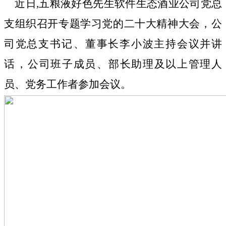
近日
,五粮液好色先生软件生态酒业公司党总
支组织召开专题学习党的二十大精神大会，公
司党总支书记、董事长李小波主持会议并讲
话，公司班子成员、部长助理及以上管理人
员、党务工作者参加会议。