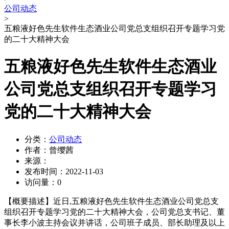
公司动态
>
五粮液好色先生软件生态酒业公司党总支组织召开专题学习党
的二十大精神大会
五粮液好色先生软件生态酒业
公司党总支组织召开专题学习
党的二十大精神大会
分类：
公司动态
作者：
曾缨茜
来源：
发布时间：
2022-11-03
访问量：
0
【概要描述】
近日,五粮液好色先生软件生态酒业公司党总支
组织召开专题学习党的二十大精神大会，公司党总支书记、董
事长李小波主持会议并讲话，公司班子成员、部长助理及以上