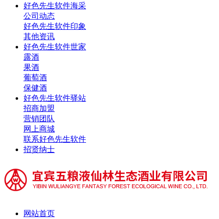
好色先生软件海采
公司动态
好色先生软件印象
其他资讯
好色先生软件世家
露酒
果酒
葡萄酒
保健酒
好色先生软件驿站
招商加盟
营销团队
网上商城
联系好色先生软件
招贤纳士
网站首页