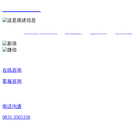
0831-3566963
联系好色先生软件
|
法律声明
|
在线留言
|
招贤纳士
在线咨询
客服咨询
电话沟通
0831-3565330