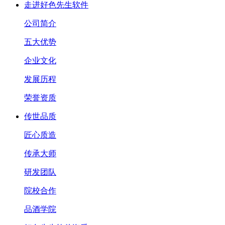
走进好色先生软件
公司简介
五大优势
企业文化
发展历程
荣誉资质
传世品质
匠心质造
传承大师
研发团队
院校合作
品酒学院