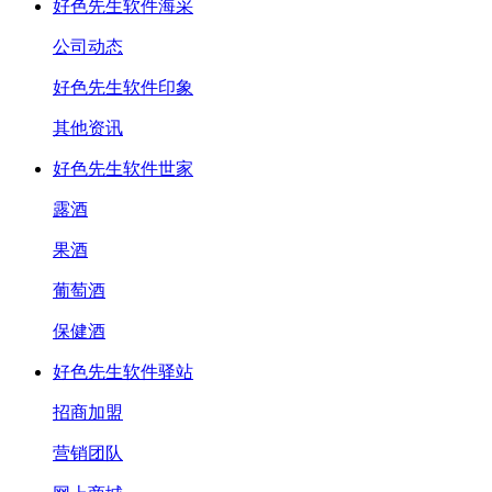
好色先生软件海采
公司动态
好色先生软件印象
其他资讯
好色先生软件世家
露酒
果酒
葡萄酒
保健酒
好色先生软件驿站
招商加盟
营销团队