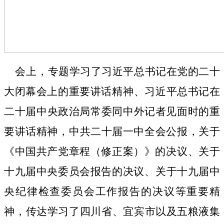
会上，专题学习了习近平总书记在党的二十
大闭幕会上的重要讲话精神、习近平总书记在
二十届中央政治局常委同中外记者见面时的重
要讲话精神，中共二十届一中全会公报，关于
《中国共产党章程（修正案）》的决议、关于
十九届中央委员会报告的决议、关于十九届中
央纪律检查委员会工作报告的决议等重要精
神，传达学习了四川省、宜宾市以及五粮液集