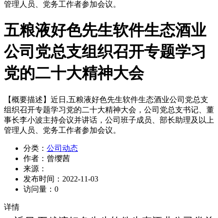
管理人员、党务工作者参加会议。
五粮液好色先生软件生态酒业
公司党总支组织召开专题学习
党的二十大精神大会
【概要描述】
近日,五粮液好色先生软件生态酒业公司党总支
组织召开专题学习党的二十大精神大会，公司党总支书记、董
事长李小波主持会议并讲话，公司班子成员、部长助理及以上
管理人员、党务工作者参加会议。
分类：
公司动态
作者：
曾缨茜
来源：
发布时间：
2022-11-03
访问量：
0
详情