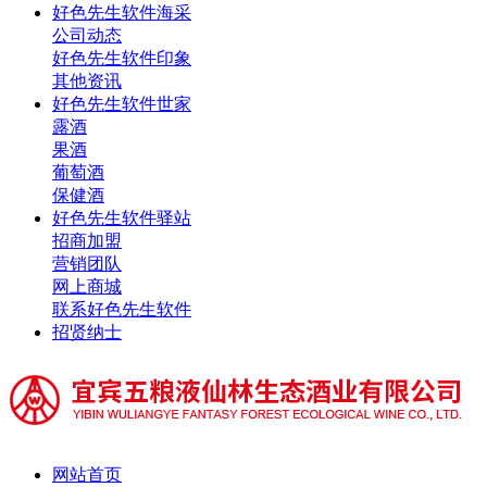
好色先生软件海采
公司动态
好色先生软件印象
其他资讯
好色先生软件世家
露酒
果酒
葡萄酒
保健酒
好色先生软件驿站
招商加盟
营销团队
网上商城
联系好色先生软件
招贤纳士
网站首页