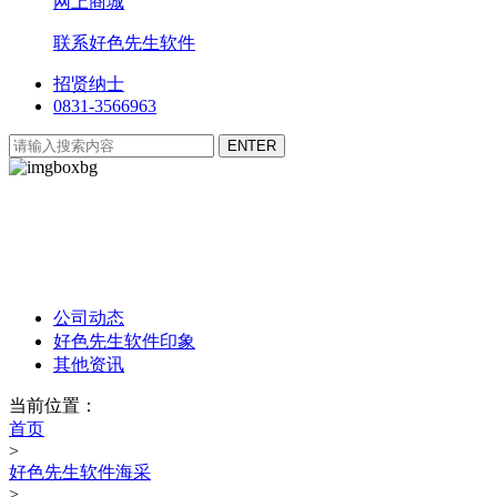
网上商城
联系好色先生软件
招贤纳士
0831-3566963
好色先生软件海采
Fantasy Forest Hai Cai
公司动态
好色先生软件印象
其他资讯
当前位置：
首页
>
好色先生软件海采
>