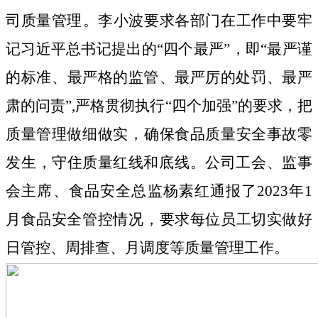
司质量管理。李小波要求各部门
在工作中
要牢
记习近平总书记提出的
“四个最严”，即“最严谨
的标准、最严格的监管、最严厉的处罚、最严
肃的问责”,严格贯彻执行“四个加强”
的
要求，
把
质量管理做细做实，确保食品质量安全事故零
发生，守住质量红线和底线。
公司工会、监事
会主席、食品安全总监杨素红通报
了
2023年1
月食品安全管控情况，要求每位员工切实做好
日管控、周排查、月调度等质量管理工作。