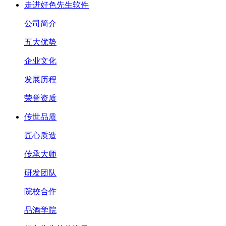
走进好色先生软件
公司简介
五大优势
企业文化
发展历程
荣誉资质
传世品质
匠心质造
传承大师
研发团队
院校合作
品酒学院