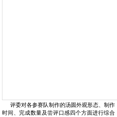
评委对各参赛队制作的汤圆外观形态、制作
时间、完成数量及尝评口感四个方面进行综合