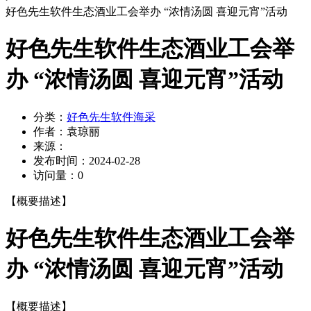
好色先生软件生态酒业工会举办 “浓情汤圆 喜迎元宵”活动
好色先生软件生态酒业工会举
办 “浓情汤圆 喜迎元宵”活动
分类：
好色先生软件海采
作者：
袁琼丽
来源：
发布时间：
2024-02-28
访问量：
0
【概要描述】
好色先生软件生态酒业工会举
办 “浓情汤圆 喜迎元宵”活动
【概要描述】