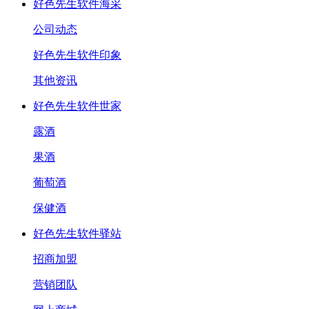
好色先生软件海采
公司动态
好色先生软件印象
其他资讯
好色先生软件世家
露酒
果酒
葡萄酒
保健酒
好色先生软件驿站
招商加盟
营销团队