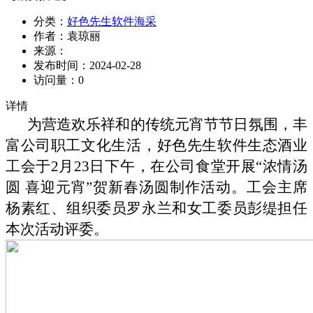
分类：
好色先生软件海采
作者：
袁琼丽
来源：
发布时间：
2024-02-28
访问量：
0
详情
为营造欢乐祥和的
传统元宵节
节日氛围，丰
富公司职工
文化生活
，好色先生软件生态酒业
工会于
2月23日
下午
，
在公司食堂
开展
“浓情汤
圆 喜迎元宵”贺新春汤圆制作活动
。
工会主席
杨素红、
组织委员
罗永兰和
女工委员
彭缇
担任
本次活动评委。